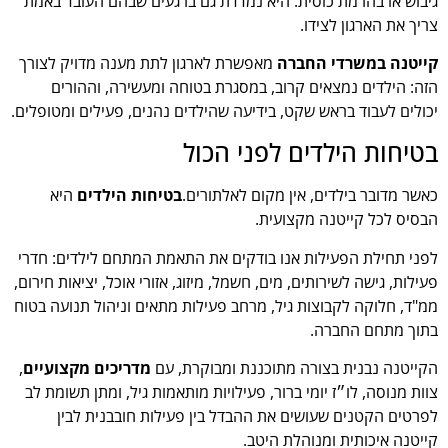
גיבוש או בהרמת כוסית. היא נמדדת גם ברגעים שבהם העובד באמת
צריך את הארגון לצידו.
קייטנה במשרדי החברה
מאפשרת לארגון לתת מענה מדויק לצורך
הזה: הילדים נמצאים קרוב, במסגרת בטוחה ומעשירה, וההורים
יכולים לעבוד בראש שקט, בידיעה שהילדים נהנים, פעילים ומטופלים.
בטיחות הילדים לפני הכול
כאשר מדובר בילדים, אין מקום לאלתורים.
בטיחות הילדים
היא
הבסיס לכל קייטנה מקצועית.
לפני תחילת הפעילות אנו בודקים את התאמת המתחם לילדים: חדרי
פעילות, גישה לשירותים, מים, חשמל, מיזוג, אזורי אוכל, יציאות חירום,
ממ"ד, חלוקה לקבוצות גיל, מרחב פעילות מתאים וניהול תנועה בטוח
בתוך מתחם החברה.
הקייטנה נבנית בצורה מתוכננת ומבוקרת, עם
מדריכים מקצועיים
,
צוות מנוסה, לו״ז יומי ברור, פעילויות מותאמות גיל, ומתן תשומת לב
לפרטים הקטנים שעושים את ההבדל בין פעילות חובבנית לבין
קייטנה איכותית ומנוהלת היטב.