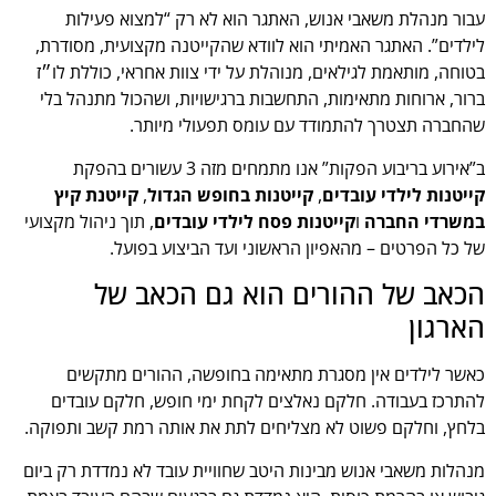
עבור מנהלת משאבי אנוש, האתגר הוא לא רק “למצוא פעילות
לילדים”. האתגר האמיתי הוא לוודא שהקייטנה מקצועית, מסודרת,
בטוחה, מותאמת לגילאים, מנוהלת על ידי צוות אחראי, כוללת לו״ז
ברור, ארוחות מתאימות, התחשבות ברגישויות, ושהכול מתנהל בלי
שהחברה תצטרך להתמודד עם עומס תפעולי מיותר.
ב”אירוע בריבוע הפקות” אנו מתמחים מזה 3 עשורים בהפקת
קייטנות לילדי עובדים
,
קייטנות בחופש הגדול
,
קייטנת קיץ
במשרדי החברה
ו
קייטנות פסח לילדי עובדים
, תוך ניהול מקצועי
של כל הפרטים – מהאפיון הראשוני ועד הביצוע בפועל.
הכאב של ההורים הוא גם הכאב של
הארגון
כאשר לילדים אין מסגרת מתאימה בחופשה, ההורים מתקשים
להתרכז בעבודה. חלקם נאלצים לקחת ימי חופש, חלקם עובדים
בלחץ, וחלקם פשוט לא מצליחים לתת את אותה רמת קשב ותפוקה.
מנהלות משאבי אנוש מבינות היטב שחוויית עובד לא נמדדת רק ביום