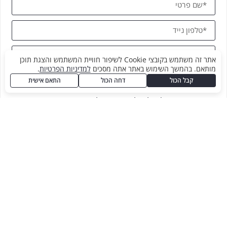
אתר זה משתמש בקובצי Cookie לשיפור חוויית המשתמש והצגת תוכן
מותאם. בהמשך השימוש באתר אתה מסכים
למדיניות הפרטיות
.
קבל הכול
דחה הכול
התאם אישית
אני מעוניין/ת לקבל עדכונים על אירועי חברה
ושירותים של ״אירוע בריבוע״ ע״י דיוורים. מאשר/ת
שקראתי ומסכים/ה
לתנאי השימוש
בהתאם
להצהרת הפרטיות.
שליחה
אירועים עסקיים