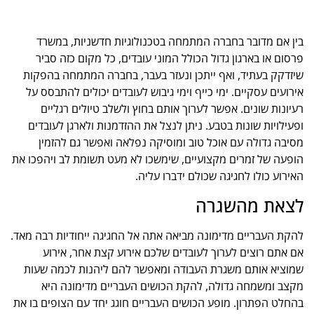
בין אם מדובר בחברה המתמחה בטכנולוגיות חדשניות, במשרד
פרסום או בארגון גדול הכולל המוני עובדים, כל מקום כזה סביר
שיזדקק בעתיד, ואף ייתכן ונעזר בעבר, בחברה המתמחה בהפקות
אירועים עסקיים. ימי כייף וימי גיבוש לעובדים יכולים להתבסס על
רעיונות שונים. אפשר לערוך אותם בחוץ ולשלב טיולים רגליים
ופעילויות שונות בטבע. ניתן לנצל את ההזדמנות ולארגן לעובדים
מסיבה גדולה עם אוכל טוב ומוסיקה נפלאה ואפשר גם להזמין
הופעה של זמרים מקצועיים, שימשכו לא מעט תשומת לב ויהפכו את
האירוע כולו לחגיגה שכולם ידברו עליה.
לצאת מהשגרה
להקת העבריים מדימונה מביאה אתה אל החגיגה ייחודיות רבה מאד.
אם אתם רוצים לערוך לעובדים שלכם אירוע קצת אחר, אירוע
שמוציא אותם משגרת העבודה ומאפשר להם ליהנות לכמה שעות
מקצב ומשמחה גדולה, להקת הכושים העבריים מדימונה היא
בהחלט הפתרון. מופע הכושים העבריים חוגג יחד עם הצופים בו את