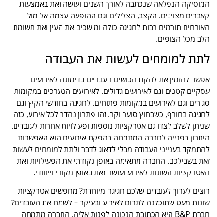
המוסיקה הנפלאה שנכתבה לאורך השנים ועושה זאת באמצעות
קאברים מצוינים. הקצב, הצלילים וגם ההופעה עצמה אל מול
האורחים תורמים רבות לחגיגה כולה ומושכים את העין ואת תשומת
הלב מכל הצופים.
לתת למומחים לעשות את העבודה
אפשר להזמין את להקת הכושים העבריים בדימונה לאירועים
עסקיים קטנים וגם לאירועים גדולים. לאירועים הנערכים במקומות
סגורים וגם לאירועים במקומות פתוחים. לחגיגה בחודשי הקיץ וגם
לחגיגה בחורף, כשבחוץ סוער וקר. זהו פתרון נהדר לכל אירוע, כזה
שניתן לשלב לצדו גם אטרקציות נוספות ופעילויות אחרות לעובדים.
היתרון בפנייה לחברה המתמחה בהפקת אירועים הוא האפשרות
להתמקד בענייני העבודה מבלי לדאוג לדבר ולתת למומחים לעשות
זאת בשבילכם. החברה מתאימה באופן נקודתי את הפעילויות ואת
האטרקציות השונות לאירוע ועושה זאת באופן מקורי וייחודי.
רוצים לערוך לעובדים שלכם חגיגה מיוחדת? מחפשים אטרקציות
שונות מעט שתוכלנה לתרום לאירוע ובעיקר – לשמח את העובדים?
חברת B&P היא הכתובת הנכונה לפנות אליה. החברה מתמחה