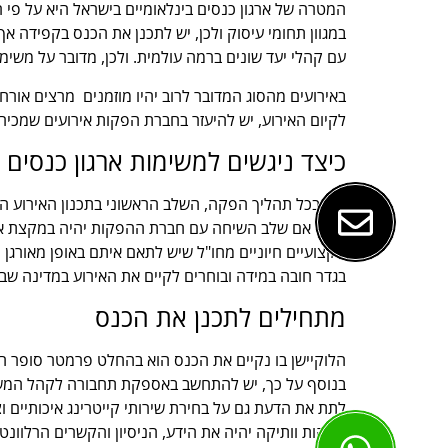
המטרה של ארגון כנסים בינלאומיים בישראל היא על פי 
במגוון תחומי עיסוק ולכן, יש לתכנן את הכנס בקפידה אך
עם קהלי יעד שונים ברמה עולמית. ולכן, מדובר על משימ
באירועים מהסוג המדובר לרוב יהיו מוזמנים מרצים אורחי
לקיום האירוע, יש להיעזר בחברת הפקות אירועים שמכי
כיצד ניגשים למשימות ארגון כנסים ב
כמו בכל תהליך הפקה, השלב הראשוני בתכנון האירוע הוא
טבעי אם שלב השיחה עם חברת ההפקות יהיה במקצת ארוך י
מקצועיים חיוניים מחו"ל שיש לתאם איתם באופן מאורגן 
בגדר חובה במידה ובוחרים לקיים את האירוע במדינה שב
מתחילים לתכנן את הכנס
הלוקיישן בו נקיים את הכנס הוא בהחלט פרמטר סופר חשו
בנוסף על כך, יש להתחשב באספקת תחבורה לקהל המשתתפי
לתת את הדעת גם על בחירת שירותי קייטרינג איכותיים 
הפקות וותיקה יהיה את הידע, הניסיון והקשרים הרלוונ