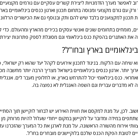
רוב לאפשר מערך הזדמנויות ליצירת קשרים עסקיים עם גורמים מקצועיי
 ורק עם גורם מקצועי ומנוסה בתחום תכנון וארגון כנסים בינלאומיים באר
ת תכנון למקצוענים בלבד שיש להם ותק ובנוסף גם את הכישורים הרלוונט
ם, מומחים בתחומים שונים ואנשי עסקים בכירים מהארץ ומהעולם. כדי לא
רה את האתגרים בהפקת כנס בינלאומי וגם מסוגלת לספק פתרונות יצירת
ינלאומיים בארץ ובחו"ל?
 שיחה עם הלקוח. בניגוד לתכנון אירועים לקהל יעד שהוא רק ישראלי, 
ותר. ארגון כנסים בינלאומיים בישראל מצריך הרבה יותר מחשבה מכיוון 
ואחראי. כנס בינלאומי יכול להתרחש בארץ, או לחלופין מעבר לים. אנגל
ה לא מדברים עברית וגם השפה האנגלית לא נפוצה בה.
ב. לכן, על מנת למקסם את חווית האירוע יש לבחור לוקיישן תוך הסתיי
ם במידה ומדובר על לוקיישן במקום ייחודי שעלול להיות מרוחק מן הא
וצוותי אירוח מהשורה הראשונה. על מנת לארגן את כל המערך שהזכרנו ע
טיים לטובת הפקת הכנס שלכם בלוקיישנים מובחרים בחו"ל.