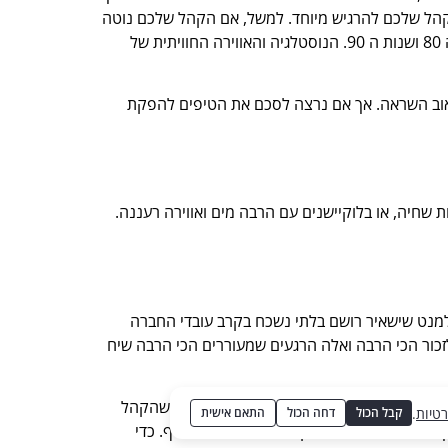
 לקהל שלכם להרגיש מיוחד. למשל, אם הקהל שלכם נוטה
לטווח גילאים מסוים, תוכלו לשער במידה מסוימת את ההעדפות המוסיקליות שלהם ולהציע ערב שכול כולו גדוש במוזיקה משנות ה 80 ושנות ה 90. הנוסטלגיה והאווירה החוויתית של
לשאוב השראה. אך אם נרצה לסכם את הטיפים להפקת
 שחיה, או בלוקיישנים עם הרבה מים ואווירה רעננה.
מנט שישאיר רושם בלתי נשכח בקרב עובדי החברה
כור הכי הרבה ואלה הרגעים שמעוררים הכי הרבה שיח
שיהיה לכם מידע מקדים כלשהו בנוגע לדמויות שהקהל
רטיות
.
קבל הכול
דחה הכול
התאם אישית
 חושים. שוב, מדובר רק על דוגמה אחת מאלף. כדי