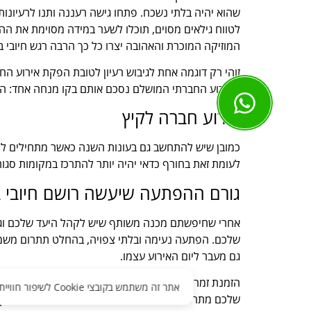
שהוא יהיה בלתי נשכח. פתחו גישה רעננה ותנו לרעיונו
המוזיקה המוכרת והאהובה יצרו כל כך הרבה רגש חיובי
זוהי רק דוגמה אחת לגיבוש רעיון לטובת הפקת אירוע 
האירוע החברתי המושלם נסכם אותם בקו מנחה אחד: הת
אירוע חברה לקיץ
כמובן שיש להתחשב גם בעונות השנה כאשר מתחילים לתכנן
לעומת זאת בחורף כדאי יהיה יותר להתרכז במקומות סגו
גורם ההפתעה שיעשה רושם חיובי 
אחרי שחיפשתם מכנה משותף שיש לקהל היעד שלכם וגם 
שלכם. הפתעה נעימה ובלתי צפויה, בהחלט תתרום משמעו
גם מעבר ליום האירוע עצמו.
הזמנת זמר מפורסם, או דמות מוכרת וידועה אחרת, בהחלט
אתר זה משתמש בקובצי Cookie לשיפור חוויית המשתמש והצגת תוכן מותאם. בהמשך השימוש באתר אתה מסכים
שלכם מתרשם מהם לטובה. יכול להיות שכדאי לכם לשקול 