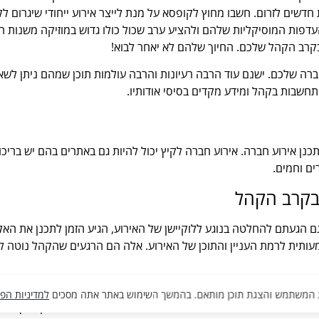
ת חדשים לזרום. חשבו מחוץ לקופסא על מנת לייצר אירוע ייחודי שיגרום
 בקרב הקהל שלכם. החיוך שלהם לא יאחר לבוא!
החברה שלכם. ישנם עוד הרבה רעיונות והרבה עולמות תוכן שמהם ניתן 
חשבות בקהל ומידע מקדים בסיסי אודותיו.
 אירוע חברה. אירוע חברה לקיץ יכול להיות גם באתרים בהם יש בריכות
רים וחמים.
בקרב הקהל
הגעתם להחלטה בנוגע ללוקיישן של האירוע, הגיע הזמן לתכנן את האל
תית לרמת העניין והתוכן של האירוע. אלה הם הרגעים שהקהל נוטה לז
 יעוררו הרבה עניין וייצרו את אפקט הוואו בקרב הקהל. גם כאן, כדאי 
למדיניות הפ
סטנדאפיסט והוא יהיה יותר רלוונטי מזמר ולעיתים כדאי לשקול אף אמן